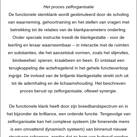
Het proces zelforganisatie
De functionele stemklank wordt gestimuleerd door de scholing
van waarneming, gehoortraining en het stellen van vragen met
betrekking tot de relaties van de klankparameters onderling.
Onder speciale instructie treedt de klankgestalte - voor de
leerling en leraar waarneembaar – in interactie met de ruimten
en substanties, die het aanzetstuk vormen, zoals het slijmvlies,
bindweefsel, spieren, kraakbeen en been. Er ontstaat een
terugkoppeling die actiefregelend in het gehele functieverloop
ingrijpt. De invloed van de briljante klankgestalte strekt zich uit
tot de ademhaling en de lichaamshouding. Het beschreven
proces berust op zelforganisatie, oftewel synergie.
De functionele klank heeft door zijn breedbandspectrum en in
het bijzonder de brilliance, een ordende functie. Tengevolge van
zelforganisatie kan het complexe systeem (de fonerende mens
is een omvattend dynamisch systeem) van binnenuit nieuwe
structuren scheppen, zonder dat ze hem van buitenaf worden