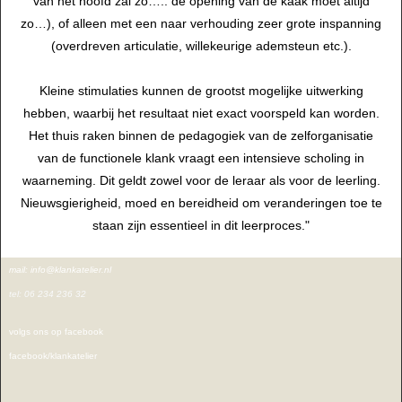
van het hoofd zal zo….. de opening van de kaak moet altijd
zo…), of alleen met een naar verhouding zeer grote inspanning
(overdreven articulatie, willekeurige ademsteun etc.).
Kleine stimulaties kunnen de grootst mogelijke uitwerking
hebben, waarbij het resultaat niet exact voorspeld kan worden.
Het thuis raken binnen de pedagogiek van de zelforganisatie
van de functionele klank vraagt een intensieve scholing in
waarneming. Dit geldt zowel voor de leraar als voor de leerling.
Nieuwsgierigheid, moed en bereidheid om veranderingen toe te
staan zijn essentieel in dit leerproces."
mail: info@klankatelier.nl
tel: 06 234 236 32
volgs ons op facebook
facebook/klankatelier