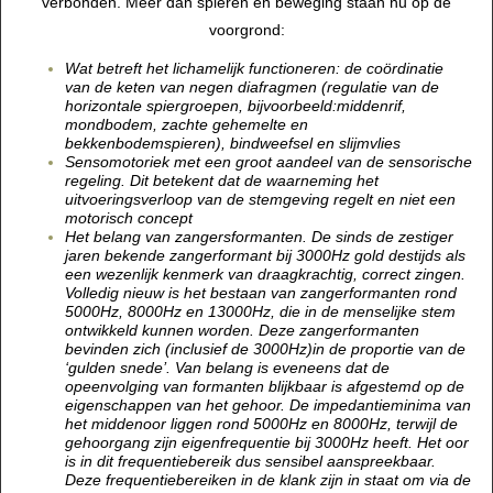
verbonden. Meer dan spieren en beweging staan nu op de
voorgrond:
Wat betreft het lichamelijk functioneren: de coördinatie
van de keten van negen diafragmen (regulatie van de
horizontale spiergroepen, bijvoorbeeld:middenrif,
mondbodem, zachte gehemelte en
bekkenbodemspieren), bindweefsel en slijmvlies
Sensomotoriek met een groot aandeel van de sensorische
regeling. Dit betekent dat de waarneming het
uitvoeringsverloop van de stemgeving regelt en niet een
motorisch concept
Het belang van zangersformanten. De sinds de zestiger
jaren bekende zangerformant bij 3000Hz gold destijds als
een wezenlijk kenmerk van draagkrachtig, correct zingen.
Volledig nieuw is het bestaan van zangerformanten rond
5000Hz, 8000Hz en 13000Hz, die in de menselijke stem
ontwikkeld kunnen worden. Deze zangerformanten
bevinden zich (inclusief de 3000Hz)in de proportie van de
‘gulden snede’. Van belang is eveneens dat de
opeenvolging van formanten blijkbaar is afgestemd op de
eigenschappen van het gehoor. De impedantieminima van
het middenoor liggen rond 5000Hz en 8000Hz, terwijl de
gehoorgang zijn eigenfrequentie bij 3000Hz heeft. Het oor
is in dit frequentiebereik dus sensibel aanspreekbaar.
Deze frequentiebereiken in de klank zijn in staat om via de