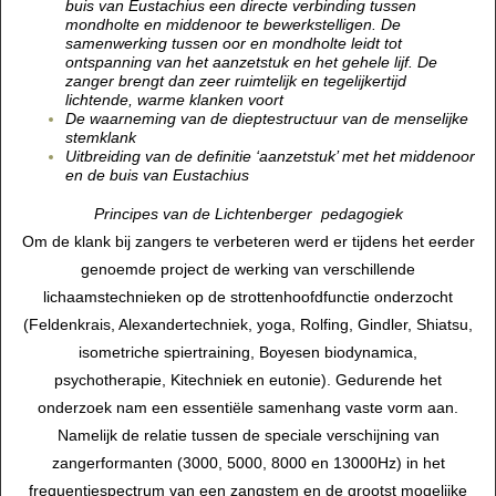
buis van Eustachius een directe verbinding tussen
mondholte en middenoor te bewerkstelligen. De
samenwerking tussen oor en mondholte leidt tot
ontspanning van het aanzetstuk en het gehele lijf. De
zanger brengt dan zeer ruimtelijk en tegelijkertijd
lichtende, warme klanken voort
De waarneming van de dieptestructuur van de menselijke
stemklank
Uitbreiding van de definitie ‘aanzetstuk’ met het middenoor
en de buis van Eustachius
Principes van de Lichtenberger pedagogiek
Om de klank bij zangers te verbeteren werd er tijdens het eerder
genoemde project de werking van verschillende
lichaamstechnieken op de strottenhoofdfunctie onderzocht
(Feldenkrais, Alexandertechniek, yoga, Rolfing, Gindler, Shiatsu,
isometriche spiertraining, Boyesen biodynamica,
psychotherapie, Kitechniek en eutonie). Gedurende het
onderzoek nam een essentiële samenhang vaste vorm aan.
Namelijk de relatie tussen de speciale verschijning van
zangerformanten (3000, 5000, 8000 en 13000Hz) in het
frequentiespectrum van een zangstem en de grootst mogelijke