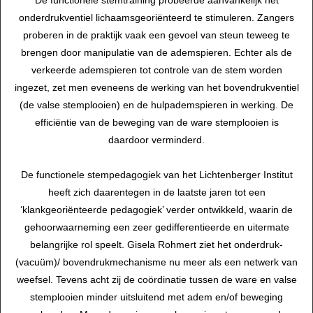
De functionele stemtraining probeerde aanvankelijk het
onderdrukventiel lichaamsgeoriënteerd te stimuleren. Zangers
proberen in de praktijk vaak een gevoel van steun teweeg te
brengen door manipulatie van de ademspieren. Echter als de
verkeerde ademspieren tot controle van de stem worden
ingezet, zet men eveneens de werking van het bovendrukventiel
(de valse stemplooien) en de hulpademspieren in werking. De
efficiëntie van de beweging van de ware stemplooien is
daardoor verminderd.
De functionele stempedagogiek van het Lichtenberger Institut
heeft zich daarentegen in de laatste jaren tot een
‘klankgeoriënteerde pedagogiek’ verder ontwikkeld, waarin de
gehoorwaarneming een zeer gedifferentieerde en uitermate
belangrijke rol speelt. Gisela Rohmert ziet het onderdruk-
(vacuüm)/ bovendrukmechanisme nu meer als een netwerk van
weefsel. Tevens acht zij de coördinatie tussen de ware en valse
stemplooien minder uitsluitend met adem en/of beweging