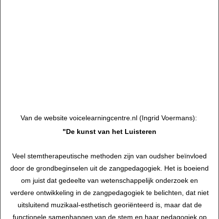
Maar de Lichtenberger
®
Methode heeft niet alleen invloed op de
stem en het instrument. Zij zal, omdat aandacht nu de plaats
van de wil inneemt, doorwerken in vele facetten van uw leven.
En dit zult u vanaf de eerste les zelf kunnen ervaren.
*
Het is niet eenvoudig om de Lichtenberger
®
Methode in een
paar zinnen te beschrijven. U zult tijdens een les gaandeweg
meer inzicht krijgen in de fenomenale veranderingen die deze
methode teweeg brengt.
*
Van de website voicelearningcentre.nl (Ingrid Voermans):
"De kunst van het Luisteren
Veel stemtherapeutische methoden zijn van oudsher beïnvloed
door de grondbeginselen uit de zangpedagogiek. Het is boeiend
om juist dat gedeelte van wetenschappelijk onderzoek en
verdere ontwikkeling in de zangpedagogiek te belichten, dat niet
uitsluitend muzikaal-esthetisch georiënteerd is, maar dat de
functionele samenhangen van de stem en haar pedagogiek op